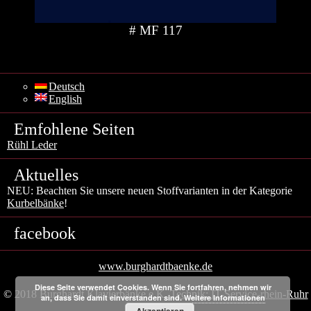
# MF 117
Deutsch
English
Emfohlene Seiten
Rühl Leder
Aktuelles
NEU: Beachten Sie unsere neuen Stoffvarianten in der Kategorie
Kurbelbänke
!
facebook
www.burghardtbaenke.de
Diese Seite verwendet Cookies. Wenn Sie fortfahren, nehmen wir
© 2018 Burghardt Klavierbänke e.K.
Technik: IT-Service-rhein-Ruhr
an, dass Sie damit einverstanden sind.
Weitere Informationen